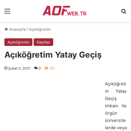
Menü
Ar
Anasayfa
/
Açıköğretim
Açıköğretim
Kayıtlar
Açıköğretim Yatay Geçiş
Şubat 5, 2021
0
721
Açıköğreti
m Yatay
Geçiş
imkanı ile
örgün
üniversite
lerde veya