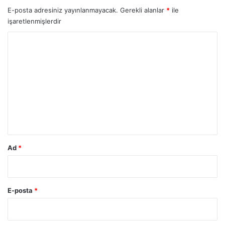
E-posta adresiniz yayınlanmayacak.
Gerekli alanlar
*
ile
işaretlenmişlerdir
Y
o
r
u
m
*
Ad
*
E-posta
*