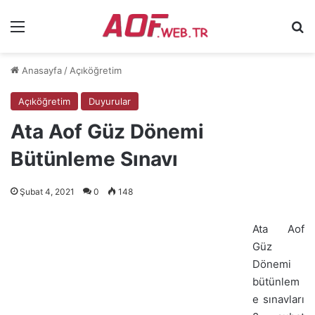
Menü
Ar
Anasayfa
/
Açıköğretim
Açıköğretim
Duyurular
Ata Aof Güz Dönemi
Bütünleme Sınavı
Şubat 4, 2021
0
148
Ata Aof
Güz
Dönemi
bütünlem
e sınavları