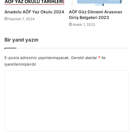
Anadolu AÖF Yaz Okulu 2024
AÖF Güz Dönemi Arasınav
Giriş Belgeleri 2023
Haziran 7, 2024
Aralık 1, 2023
Bir yanıt yazın
E-posta adresiniz yayınlanmayacak.
Gerekli alanlar
*
ile
işaretlenmişlerdir
Y
o
r
u
m
*