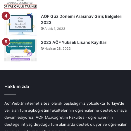
AÖF Güz Dönemi Arasınav Giriş Belgeleri
2023
Aralık 1, 2023
2023 AÖF Yüksek Lisans Kayıtları
Haziran 28, 2023
Hakkımızda
Aof.Web.tr internet sitesi olarak başladığımız yolculukta Türkiye’de
yer alan tüm açıköğretim fakültelerinin öğrencilerine destek olmaya
devam ediyoruz. AOF (Açıköğretim Fakültesi) öğrencilerinin
desteğe ihtiyaç duyduğu tüm alanlarda destek oluyor ve öğrenciler