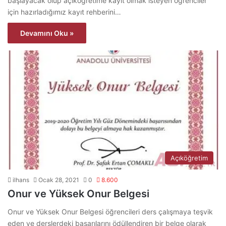
başlayacak olup açıköğretime kayıt olmak isteyen öğrenciler
için hazırladığımız kayıt rehberini…
Devamını Oku »
Açıköğretim
ilhans
Ocak 28, 2021
0
8.600
Onur ve Yüksek Onur Belgesi
Onur ve Yüksek Onur Belgesi öğrencileri ders çalışmaya teşvik
eden ve derslerdeki başarılarını ödüllendiren bir belge olarak