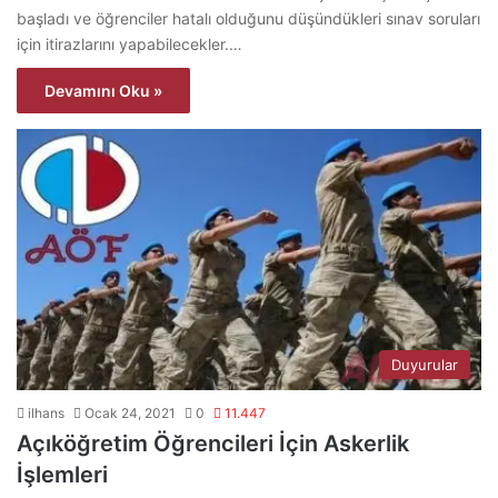
başladı ve öğrenciler hatalı olduğunu düşündükleri sınav soruları
için itirazlarını yapabilecekler.…
Devamını Oku »
Duyurular
ilhans
Ocak 24, 2021
0
11.447
Açıköğretim Öğrencileri İçin Askerlik
İşlemleri