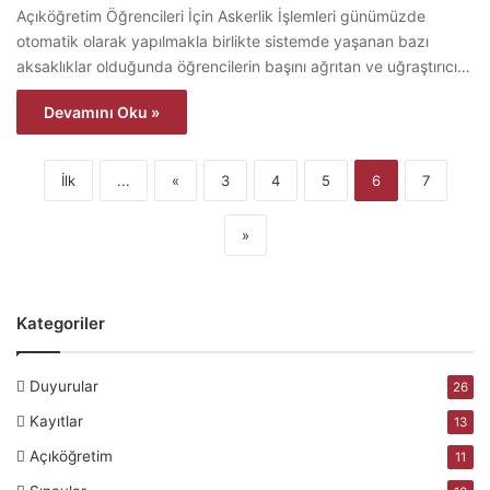
Açıköğretim Öğrencileri İçin Askerlik İşlemleri günümüzde
otomatik olarak yapılmakla birlikte sistemde yaşanan bazı
aksaklıklar olduğunda öğrencilerin başını ağrıtan ve uğraştırıcı…
Devamını Oku »
İlk
...
«
3
4
5
6
7
»
Kategoriler
Duyurular
26
Kayıtlar
13
Açıköğretim
11