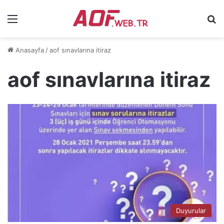
Menü
Ar
Anasayfa
/
aof sınavlarına itiraz
aof sınavlarına itiraz
Duyurular